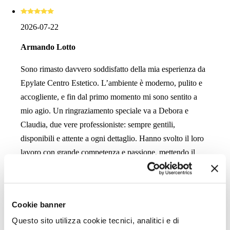
2026-07-22
Armando Lotto
Sono rimasto davvero soddisfatto della mia esperienza da
Epylate Centro Estetico. L’ambiente è moderno, pulito e
accogliente, e fin dal primo momento mi sono sentito a
mio agio. Un ringraziamento speciale va a Debora e
Claudia, due vere professioniste: sempre gentili,
disponibili e attente a ogni dettaglio. Hanno svolto il loro
lavoro con grande competenza e passione, mettendo il
cliente al centro e consigliando sempre il trattamento più
adatto. Ogni volta esco dal centro pienamente soddisfatto
del risultato. Consiglio vivamente Epylate Centro
Cookie banner
Estetico a chi cerca professionalità, qualità e un servizio
Questo sito utilizza cookie tecnici, analitici e di
impeccabile. Complimenti a tutto lo staff!