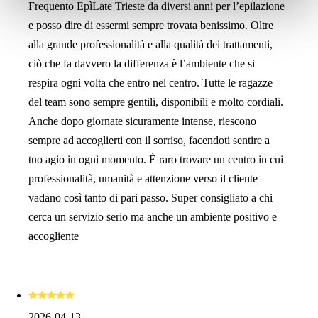
Frequento EpìLate Trieste da diversi anni per l’epilazione
dati e le modalità per l’esercizio dei suoi diritti), può
e posso dire di essermi sempre trovata benissimo. Oltre
consultare l’informativa privacy
qui
.
alla grande professionalità e alla qualità dei trattamenti,
ciò che fa davvero la differenza è l’ambiente che si
respira ogni volta che entro nel centro. Tutte le ragazze
del team sono sempre gentili, disponibili e molto cordiali.
Anche dopo giornate sicuramente intense, riescono
sempre ad accoglierti con il sorriso, facendoti sentire a
tuo agio in ogni momento. È raro trovare un centro in cui
professionalità, umanità e attenzione verso il cliente
vadano così tanto di pari passo. Super consigliato a chi
cerca un servizio serio ma anche un ambiente positivo e
accogliente
2026-04-13