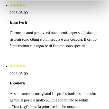
soggetti destinatari dei dati, i tempi di conservazione dei
dati e le modalità per l’esercizio dei suoi diritti), può
2026-05-09
consultare l’informativa privacy
qui
.
Elisa Forti
Cliente da anni per diversi trattamenti, super soddisfatta, i
risultati sono ottimi e ogni seduta è una coccola. Il centro
è pulitissimo e le ragazze di Duomo sono speciali.
2026-05-09
Eleonora
Assolutamente consigliato! Le professioniste sono molto
gentili, il posto è molto pulito e soprattutto le sedute
efficaci.. già dopo la prima seduta ho notato ottimi