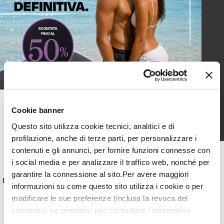
Cookie banner
ULTERIORI INFORMAZIONI
Questo sito utilizza cookie tecnici, analitici e di
profilazione, anche di terze parti, per personalizzare i
contenuti e gli annunci, per fornire funzioni connesse con
Recensioni
i social media e per analizzare il traffico web, nonché per
garantire la connessione al sito.Per avere maggiori
Le recensioni non sono verificate; sono importate da Google Business
informazioni su come questo sito utilizza i cookie o per
Profile e sono una selezione delle pertinenti a 4 o 5 stelle; su Google
Business Profile possono esserci recensioni con valutazioni inferiori.
modificare le sue preferenze (inclusa la revoca del
Puoi leggere tutte le recensioni.
consenso, se prestato) può consultare l’informativa
cookie completa
qui
. Le ricordiamo che, qualora clicchi