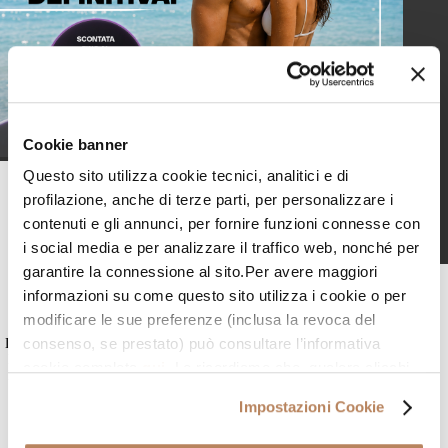
Cookie banner
Questo sito utilizza cookie tecnici, analitici e di
profilazione, anche di terze parti, per personalizzare i
ULTERIORI INFORMAZIONI
contenuti e gli annunci, per fornire funzioni connesse con
i social media e per analizzare il traffico web, nonché per
garantire la connessione al sito.Per avere maggiori
Recensioni
informazioni su come questo sito utilizza i cookie o per
modificare le sue preferenze (inclusa la revoca del
consenso, se prestato) può consultare l’informativa
Le recensioni non sono verificate; sono importate da Google Business
Profile e sono una selezione delle pertinenti a 4 o 5 stelle; su Google
cookie completa
qui
. Le ricordiamo che, qualora clicchi
Business Profile possono esserci recensioni con valutazioni inferiori.
su “Utilizza solo i cookie necessari” o clicchi sul tasto
Puoi leggere tutte le recensioni.
Impostazioni Cookie
chiudi in alto a destra, saranno mantenute le impostazioni
predefinite, che non prevedono l’installazione di cookie