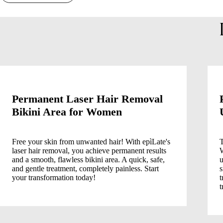
Permanent Laser Hair Removal
Bikini Area for Women
Free your skin from unwanted hair! With epìLate's
T
laser hair removal, you achieve permanent results
W
and a smooth, flawless bikini area. A quick, safe,
u
and gentle treatment, completely painless. Start
s
your transformation today!
t
t