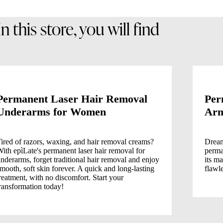
In this store, you will find
Permanent Laser Hair Removal
Per
Underarms for Women
Arm
ired of razors, waxing, and hair removal creams?
Dream
ith epìLate's permanent laser hair removal for
perma
nderarms, forget traditional hair removal and enjoy
its ma
mooth, soft skin forever. A quick and long-lasting
flawle
reatment, with no discomfort. Start your
ransformation today!