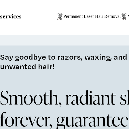
services
Permanent Laser Hair Removal
Say goodbye to razors, waxing, and 
unwanted hair!
Smooth, radiant s
forever, guarantee