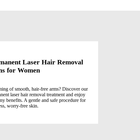
manent Laser Hair Removal
Perman
s for Women
Legs f
ing of smooth, hair-free arms? Discover our
Say goodby
nent laser hair removal treatment and enjoy
Discover e
ny benefits. A gentle and safe procedure for
legs and a
ss, worry-free skin.
painlessly
and enjoy 