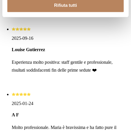
Posto e personale top top
maggiori informazioni su come trattiamo i dati personali –
Rifiuta tutti
anche raccolti tramite i cookie – (inclusi gli eventuali altri
soggetti destinatari dei dati, i tempi di conservazione dei
dati e le modalità per l’esercizio dei suoi diritti), può
consultare l’informativa privacy
qui
.
2025-09-16
Louise Gutierrez
Esperienza molto positiva: staff gentile e professionale,
risultati soddisfacenti fin delle prime sedute ❤️
2025-01-24
A F
Molto professionale. Maria è bravissima e ha fatto pure il