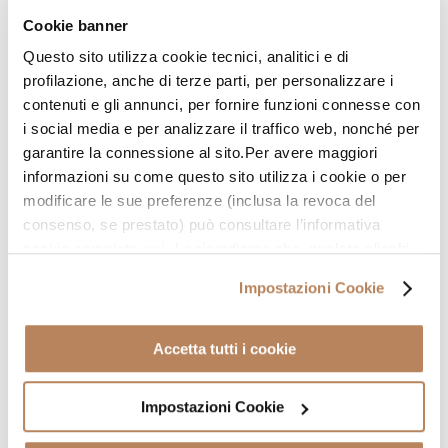
Emanuele
Cookie banner
Esperienza top a Vigna Stelluti! Esperienza impeccabile e
Questo sito utilizza cookie tecnici, analitici e di
servizio di alto livello. Organizzazione efficiente,
profilazione, anche di terze parti, per personalizzare i
contenuti e gli annunci, per fornire funzioni connesse con
puntualità e grande attenzione al cliente. Il personale è
i social media e per analizzare il traffico web, nonché per
professionale, disponibile e orientato alla qualita. Un
garantire la connessione al sito.Per avere maggiori
ringraziamento speciale a Greta e Pamela della sede
informazioni su come questo sito utilizza i cookie o per
epiLate di Vigna Stelluti, sempre attente, competenti e
modificare le sue preferenze (inclusa la revoca del
capaci di mettere a proprio agio. Servizio di qualità e
consenso, se prestato) può consultare l’informativa
risultato pienamente soddisfacente. Ottimo rapporto
cookie completa
qui
. Le ricordiamo che, qualora clicchi
qualità-prezzo. Consigliata.
su “Utilizza solo i cookie necessari” o clicchi sul tasto
Impostazioni Cookie
chiudi in alto a destra, saranno mantenute le impostazioni
predefinite, che non prevedono l’installazione di cookie
diversi da quelli tecnici o altri strumenti di tracciamento.
Accetta tutti i cookie
Cliccando su “Accetto tutti i cookie”, presterà il suo
2025-09-16
consenso all’installazione di tutti i cookie utilizzati dal
Impostazioni Cookie
sito. Cliccando su "Altre opzioni", potrà scegliere, in
War Lotr
modo più granulare, quali cookie autorizzare. Per