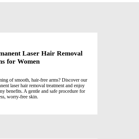
manent Laser Hair Removal
Perman
s for Women
Legs f
ing of smooth, hair-free arms? Discover our
Say goodby
nent laser hair removal treatment and enjoy
Discover e
ny benefits. A gentle and safe procedure for
legs and a
ss, worry-free skin.
painlessly
and enjoy 