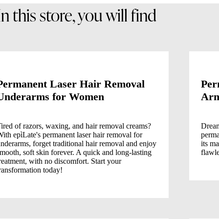
In this store, you will find
Permanent Laser Hair Removal
Per
Underarms for Women
Arm
ired of razors, waxing, and hair removal creams?
Dream
ith epìLate's permanent laser hair removal for
perma
nderarms, forget traditional hair removal and enjoy
its ma
mooth, soft skin forever. A quick and long-lasting
flawle
reatment, with no discomfort. Start your
ransformation today!