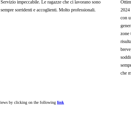
Servizio impeccabile. Le ragazze che ci lavorano sono
Ottim
sempre sorridenti e accoglienti. Molto professionali.
2024 
con u
gener
zone t
risult
breve
soddis
sempr
che m
views by clicking on the following
link