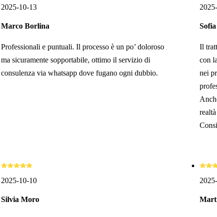
2025-10-13
2025
Marco Borlina
Sofia
Professionali e puntuali. Il processo è un po’ doloroso
Il tra
ma sicuramente sopportabile, ottimo il servizio di
con la
consulenza via whatsapp dove fugano ogni dubbio.
nei p
profes
Anche
realt
Consi
2025-10-10
2025
Silvia Moro
Mart