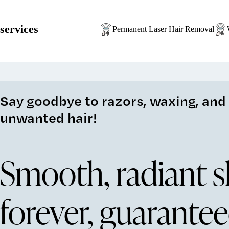
services
Permanent Laser Hair Removal
Say goodbye to razors, waxing, and 
unwanted hair!
Smooth, radiant s
forever, guarantee