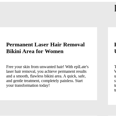
Permanent Laser Hair Removal
Bikini Area for Women
Free your skin from unwanted hair! With epìLate's
T
laser hair removal, you achieve permanent results
W
and a smooth, flawless bikini area. A quick, safe,
u
and gentle treatment, completely painless. Start
s
your transformation today!
t
t